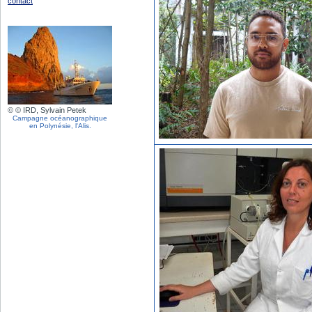
contact
© © IRD, Sylvain Petek
Campagne océanographique
en Polynésie, l'Alis.